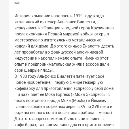
***
История компании началась в 1919 году, когда
итальянский инженер Альфонсо Биалетти,
вернувшись из Франции в родной город Крузиналло
после окончания Первой мировой войны, открыл
мастерскую по изготовлению металлических
изделий для дома. До этого синьор Биалетти десять
лет проработал во французской алюминиевой
индустрии и накопил немало опыта. Именно этот
опыт и предпринимательская жилка вскоре дали
свои щедрые плоды.
В 1933 году Альфонсо Биалетти патентует своё
новое изобретение – первую в мире гейзерную
кофеварку для приготовления эспрессо у себя дома
– и называет её Moka Express («Мока Экспресс», в
честь портового города Моха (Mocha) в Йемене,
главного рынка кофейных зёрен с XV по XVII века и
родины ценного сорта кофе вида арабика – мокка).
До этого эспрессо можно было выпить лишь в
кофе-барах, так как машины для его приготовления