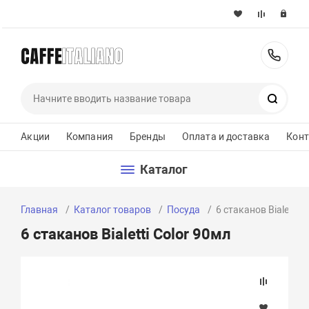
+37
Поиск
Акции
Компания
Бренды
Оплата и доставка
Кон
Каталог
Главная
Каталог товаров
Посуда
6 стаканов Bialetti C
6 стаканов Bialetti Color 90мл