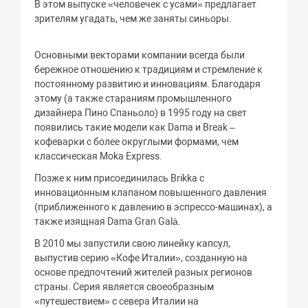
В этом выпуске «человечек с усами» предлагает
зрителям угадать, чем же заняты синьоры.
Основными векторами компании всегда были
бережное отношению к традициям и стремление к
постоянному развитию и инновациям. Благодаря
этому (а также стараниям промышленного
дизайнера Пино Спаньоло) в 1995 году на свет
появились такие модели как Dama и Break –
кофеварки с более округлыми формами, чем
классическая Moka Express.
Позже к ним присоединилась Brikka с
инновационным клапаном повышенного давления
(приближенного к давлению в эспрессо-машинах), а
также изящная Dama Gran Galà.
В 2010 мы запустили свою линейку капсул,
выпустив серию «Кофе Италии», созданную на
основе предпочтений жителей разных регионов
страны. Серия является своеобразным
«путешествием» с севера Италии на