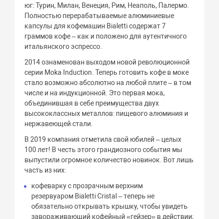
юг: Турин, Милан, Венеция, Рим, Неаполь, Палермо.
Полностью перерабатываемые алюминиевые
капсулы для кофемашин Bialetti содержат 7
граммов кофе – как и положено для аутентичного
итальянского эспрессо.
2014 ознаменован выходом новой революционной
серии Moka Induction. Теперь готовить кофе в моке
стало возможно абсолютно на любой плите – в том
числе и на индукционной. Это первая мока,
объединившая в себе преимущества двух
высококлассных металлов: пищевого алюминия и
нержавеющей стали.
В 2019 компания отметила свой юбилей – целых
100 лет! В честь этого грандиозного события мы
выпустили огромное количество новинок. Вот лишь
часть из них:
кофеварку с прозрачным верхним
резервуаром Bialetti Cristal – теперь не
обязательно открывать крышку, чтобы увидеть
завораживающий кофейный «гейзер» в действии;