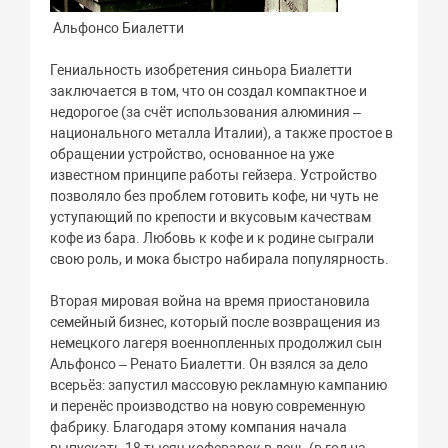
Альфонсо Биалетти
Гениальность изобретения синьора Биалетти
заключается в том, что он создал компактное и
недорогое (за счёт использования алюминия –
национального металла Италии), а также простое в
обращении устройство, основанное на уже
известном принципе работы гейзера. Устройство
позволяло без проблем готовить кофе, ни чуть не
уступающий по крепости и вкусовым качествам
кофе из бара. Любовь к кофе и к родине сыграли
свою роль, и мока быстро набирала популярность.
Вторая мировая война на время приостановила
семейный бизнес, который после возвращения из
немецкого лагеря военнопленных продолжил сын
Альфонсо – Ренато Биалетти. Он взялся за дело
всерьёз: запустил массовую рекламную кампанию
и перенёс производство на новую современную
фабрику. Благодаря этому компания начала
выпускать 18 тысяч кофеварок в день (в год на