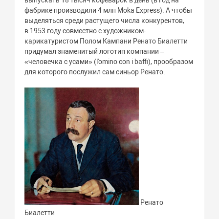
фабрике производили 4 млн Moka Express). А чтобы
выделяться среди растущего числа конкурентов,
в 1953 году совместно с художником-
карикатуристом Полом Кампани Ренато Биалетти
придумал знаменитый логотип компании –
«человечка с усами» (l'omino con i baffi), прообразом
для которого послужил сам синьор Ренато.
Ренато
Биалетти