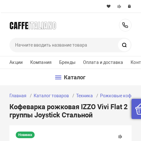
+37
Поиск
Акции
Компания
Бренды
Оплата и доставка
Кон
Каталог
Главная
Каталог товаров
Техника
Рожковые кофева
Кофеварка рожковая IZZO Vivi Flat 2
группы Joystick Стальной
Новинка