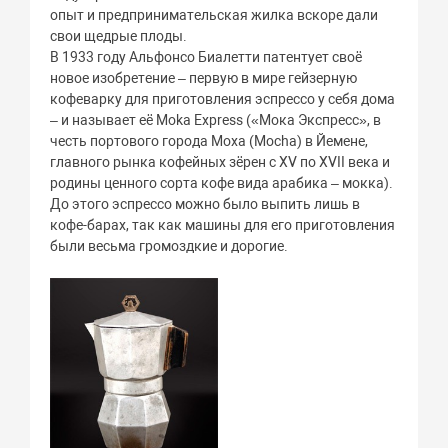
опыт и предпринимательская жилка вскоре дали
свои щедрые плоды.
В 1933 году Альфонсо Биалетти патентует своё
новое изобретение – первую в мире гейзерную
кофеварку для приготовления эспрессо у себя дома
– и называет её Moka Express («Мока Экспресс», в
честь портового города Моха (Mocha) в Йемене,
главного рынка кофейных зёрен с XV по XVII века и
родины ценного сорта кофе вида арабика – мокка).
До этого эспрессо можно было выпить лишь в
кофе-барах, так как машины для его приготовления
были весьма громоздкие и дорогие.