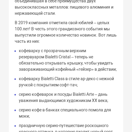
объединившая в себе преимущества двух
высококлассных металлов: пищевого алюминия и
нержавеющей стали.
В 2019 компания отметила свой юбилей – целых
100 лет! В честь этого грандиозного события мы
выпустили огромное количество новинок. Вот лишь
часть из них:
кофеварку с прозрачным верхним
резервуаром Bialetti Cristal – теперь не
обязательно открывать крышку, чтобы увидеть
завораживающий кофейный «гейзер» в действии;
кофеварку Bialetti Class в стиле ар-деко с нежной
ручкой с покрытием софт-тач;
серию кофеварок и посуды Bialetti Arte – дань
уважения выдающимся художникам XX века;
серию кофе в банках специального помола для
моки;
праздничную серию-путешествие роскошного
красного оттенка, в которую входит новый сорт