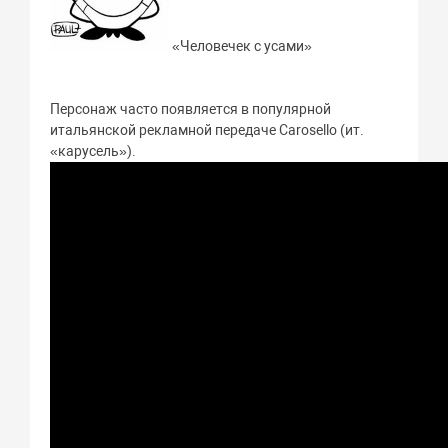
«Человечек с усами»
Персонаж часто появляется в популярной
итальянской рекламной передаче Carosello (ит.
«карусель»).