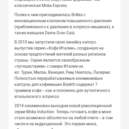
классическая Moka Express.
Позже к ним присоединилась Brikka с
инновационным клапаном повышенного давления
(приближенного к давлению в эспрессо-машинах), а
также изящная Dama Gran Galà.
В 2010 мы запустили свою линейку капсул,
выпустив серию «Кофе Италии», созданную на
основе предпочтений жителей разных регионов
страны. Серия является своеобразным
«путешествием» с севера Италии на
юг: Турин, Милан, Венеция, Рим, Неаполь, Палермо.
Полностью перерабатываемые алюминиевые
капсулы для кофемашин Bialetti содержат 7
граммов кофе – как и положено для аутентичного
итальянского эспрессо.
2014 ознаменован выходом новой революционной
серии Moka Induction. Теперь готовить кофе в моке
стало возможно абсолютно на любой плите – в том
числе и на индукционной. Это первая мока,