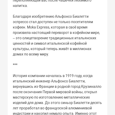
переполняющей вас после чашечки любимого
напитка.
Благодаря изобретению Альфонсо Биалетти
эспрессо стал доступен не только посетителям
кофеен. Moka Express, которая в своё время
произвела настоящий переворот в кофейном мире,
– это олицетворение традиционных итальянских
ценностей и символ итальянской кофейной
культуры, который теперь живёт в миллионах
домах по всему миру.
***
История компании началась в 1919 году, когда
итальянский инженер Альфонсо Биалетти,
вернувшись из Франции в родной город Крузиналло
после окончания Первой мировой войны, открыл
мастерскую по изготовлению металлических
изделий для дома. До этого синьор Биалетти десять
лет проработал во французской алюминиевой
индустрии и накопил немало опыта. Именно этот