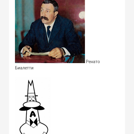
Ренато
Биалетти