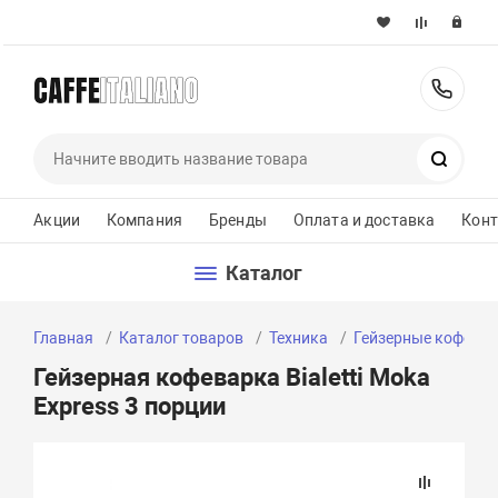
+37
Поиск
Акции
Компания
Бренды
Оплата и доставка
Кон
Каталог
Главная
Каталог товаров
Техника
Гейзерные кофева
Гейзерная кофеварка Bialetti Moka
Express 3 порции