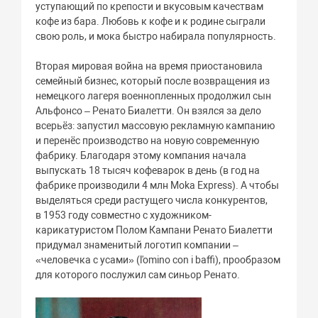
уступающий по крепости и вкусовым качествам
кофе из бара. Любовь к кофе и к родине сыграли
свою роль, и мока быстро набирала популярность.
Вторая мировая война на время приостановила
семейный бизнес, который после возвращения из
немецкого лагеря военнопленных продолжил сын
Альфонсо – Ренато Биалетти. Он взялся за дело
всерьёз: запустил массовую рекламную кампанию
и перенёс производство на новую современную
фабрику. Благодаря этому компания начала
выпускать 18 тысяч кофеварок в день (в год на
фабрике производили 4 млн Moka Express). А чтобы
выделяться среди растущего числа конкурентов,
в 1953 году совместно с художником-
карикатуристом Полом Кампани Ренато Биалетти
придумал знаменитый логотип компании –
«человечка с усами» (l'omino con i baffi), прообразом
для которого послужил сам синьор Ренато.