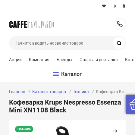
+37
Поиск
Акции
Компания
Бренды
Оплата и доставка
Кон
Каталог
Главная
Каталог товаров
Техника
Кофеварка Krups Ne
Кофеварка Krups Nespresso Essenza
Mini XN1108 Black
Новинка