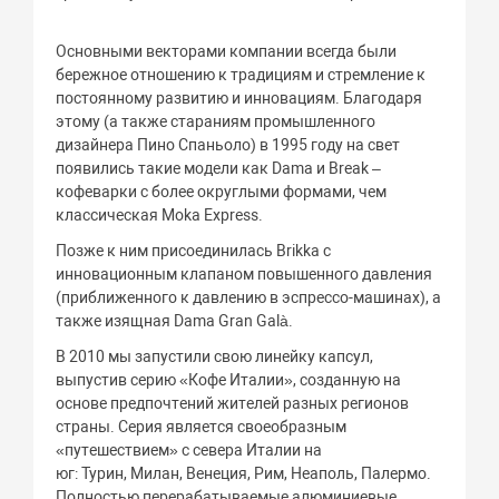
Основными векторами компании всегда были
бережное отношению к традициям и стремление к
постоянному развитию и инновациям. Благодаря
этому (а также стараниям промышленного
дизайнера Пино Спаньоло) в 1995 году на свет
появились такие модели как Dama и Break –
кофеварки с более округлыми формами, чем
классическая Moka Express.
Позже к ним присоединилась Brikka с
инновационным клапаном повышенного давления
(приближенного к давлению в эспрессо-машинах), а
также изящная Dama Gran Galà.
В 2010 мы запустили свою линейку капсул,
выпустив серию «Кофе Италии», созданную на
основе предпочтений жителей разных регионов
страны. Серия является своеобразным
«путешествием» с севера Италии на
юг: Турин, Милан, Венеция, Рим, Неаполь, Палермо.
Полностью перерабатываемые алюминиевые