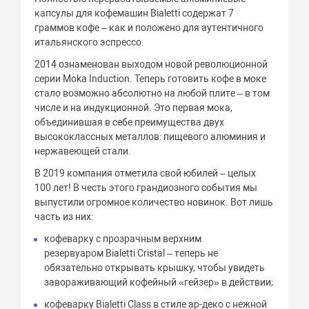
капсулы для кофемашин Bialetti содержат 7
граммов кофе – как и положено для аутентичного
итальянского эспрессо.
2014 ознаменован выходом новой революционной
серии Moka Induction. Теперь готовить кофе в моке
стало возможно абсолютно на любой плите – в том
числе и на индукционной. Это первая мока,
объединившая в себе преимущества двух
высококлассных металлов: пищевого алюминия и
нержавеющей стали.
В 2019 компания отметила свой юбилей – целых
100 лет! В честь этого грандиозного события мы
выпустили огромное количество новинок. Вот лишь
часть из них:
кофеварку с прозрачным верхним
резервуаром Bialetti Cristal – теперь не
обязательно открывать крышку, чтобы увидеть
завораживающий кофейный «гейзер» в действии;
кофеварку Bialetti Class в стиле ар-деко с нежной