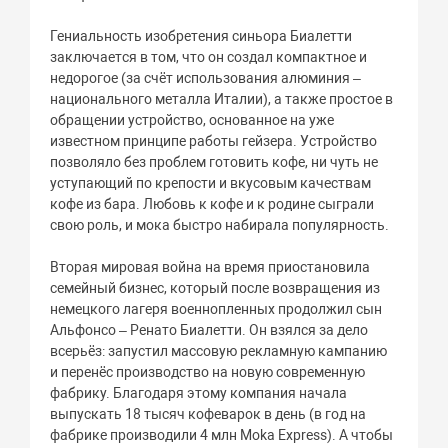
Гениальность изобретения синьора Биалетти
заключается в том, что он создал компактное и
недорогое (за счёт использования алюминия –
национального металла Италии), а также простое в
обращении устройство, основанное на уже
известном принципе работы гейзера. Устройство
позволяло без проблем готовить кофе, ни чуть не
уступающий по крепости и вкусовым качествам
кофе из бара. Любовь к кофе и к родине сыграли
свою роль, и мока быстро набирала популярность.
Вторая мировая война на время приостановила
семейный бизнес, который после возвращения из
немецкого лагеря военнопленных продолжил сын
Альфонсо – Ренато Биалетти. Он взялся за дело
всерьёз: запустил массовую рекламную кампанию
и перенёс производство на новую современную
фабрику. Благодаря этому компания начала
выпускать 18 тысяч кофеварок в день (в год на
фабрике производили 4 млн Moka Express). А чтобы