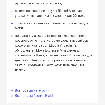
ручкой с покрытием софт-тач;
серию кофеварок и посуды Bialetti Arte – дань
уважения выдающимся художникам XX века;
серию кофе в банках специального помола для
моки;
праздничную серию-путешествие роскошного
красного оттенка, в которую входит новый сорт
кофе Gran Riserva con Etiopia Yirgacheffe,
обновлённая Moka Express и Mini Express,
кофемашина Break, а также разнообразна посуда
для кофе. Подробнее о серии читайте в нашей
статье «Компания Bialetti отметила своё 100-
летие».
Все товары категории
Все товары бренда Bialetti