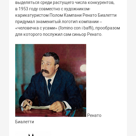
выделяться среди растущего числа конкурентов,
в 1953 году совместно с художником-
карикатуристом Полом Кампани Ренато Биалетти
придумал знаменитый логотип компании –
«человечка с усами» (l'omino con i baffi), прообразом
для которого послужил сам синьор Ренато.
Ренато
Биалетти