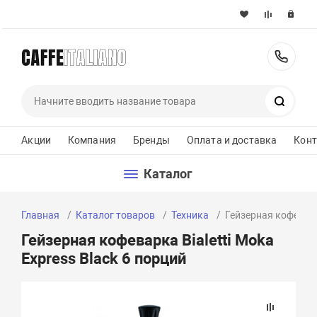
+37
Поиск
Акции
Компания
Бренды
Оплата и доставка
Кон
Каталог
Главная
Каталог товаров
Техника
Гейзерная кофеварка
Гейзерная кофеварка Bialetti Moka
Express Black 6 порций