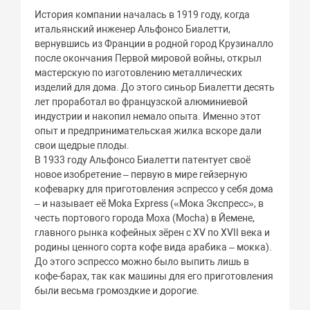
История компании началась в 1919 году, когда
итальянский инженер Альфонсо Биалетти,
вернувшись из Франции в родной город Крузиналло
после окончания Первой мировой войны, открыл
мастерскую по изготовлению металлических
изделий для дома. До этого синьор Биалетти десять
лет проработал во французской алюминиевой
индустрии и накопил немало опыта. Именно этот
опыт и предпринимательская жилка вскоре дали
свои щедрые плоды.
В 1933 году Альфонсо Биалетти патентует своё
новое изобретение – первую в мире гейзерную
кофеварку для приготовления эспрессо у себя дома
– и называет её Moka Express («Мока Экспресс», в
честь портового города Моха (Mocha) в Йемене,
главного рынка кофейных зёрен с XV по XVII века и
родины ценного сорта кофе вида арабика – мокка).
До этого эспрессо можно было выпить лишь в
кофе-барах, так как машины для его приготовления
были весьма громоздкие и дорогие.