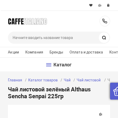
+37
Поиск
Акции
Компания
Бренды
Оплата и доставка
Кон
Каталог
Главная
Каталог товаров
Чай
Чай листовой
Чай л
Чай листовой зелёный Althaus
Sencha Senpai 225гр