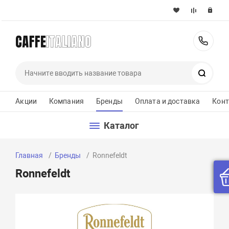
+37
Поиск
Акции
Компания
Бренды
Оплата и доставка
Кон
Каталог
Главная
Бренды
Ronnefeldt
Ronnefeldt